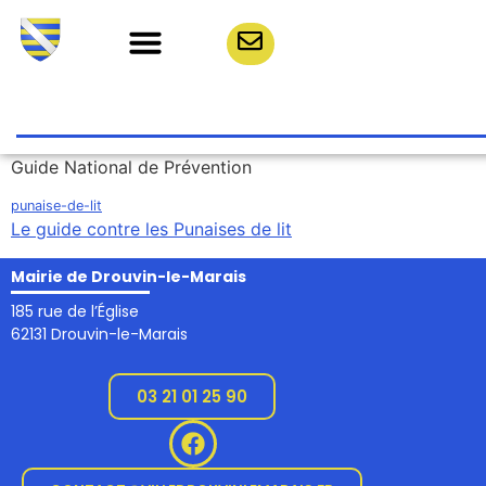
Guide National de Prévention
punaise-de-lit
Le guide contre les Punaises de lit
Mairie de Drouvin-le-Marais
185 rue de l’Église
62131 Drouvin-le-Marais
03 21 01 25 90