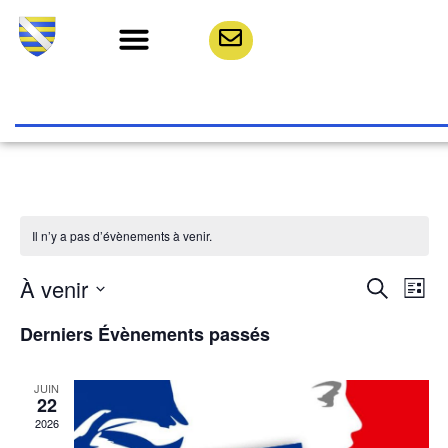
Il n’y a pas d’évènements à venir.
Rech
Na
À venir
Recherche
Liste
Sélectionnez
de
et
une
Derniers Évènements passés
date.
vu
navig
Év
JUIN
de
22
2026
vues