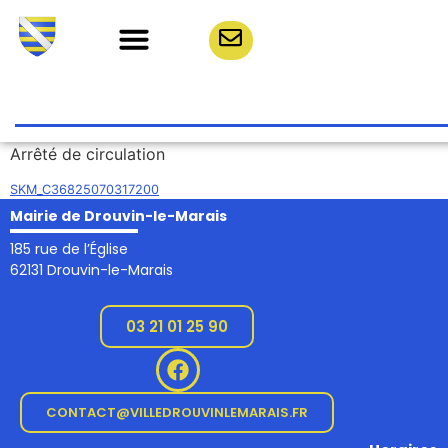
Arrêté de circulation
SKM_C36825070317200
Mairie de Drouvin-le-Marais
185 rue de l’Église
62131 Drouvin-le-Marais
03 21 01 25 90
CONTACT@VILLEDROUVINLEMARAIS.FR