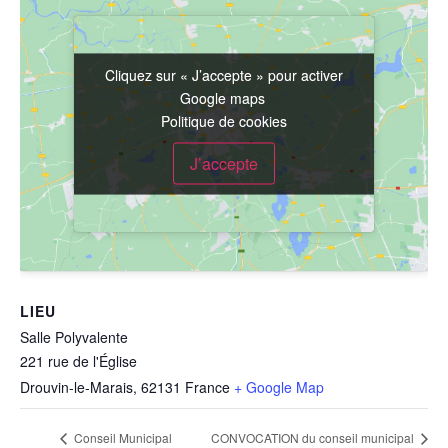
Cliquez sur « J’accepte » pour activer
Cliquez sur « J’accepte » pour activer
Google maps
Google maps
Politique de cookies
Politique de cookies
J’accepte
J’accepte
LIEU
Salle Polyvalente
221 rue de l'Église
Drouvin-le-Marais
,
62131
France
+ Google Map
Conseil Municipal
CONVOCATION du conseil municipal